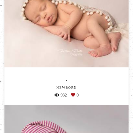
.
NEWBORN
932
0